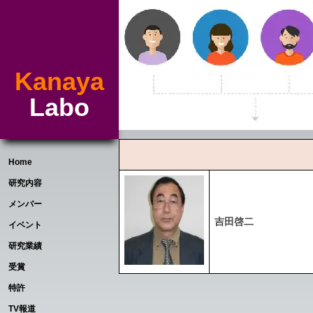
Kanaya
Labo
Home
研究内容
メンバー
吉田啓二
イベント
研究業績
受賞
特許
TV報道