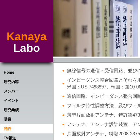
Kanaya
Labo
無線信号の送信・受信回路、並びに無線
Home
インピーダンス整合回路とそれを用いた
研究内容
米国：US 7498897、韓国：第10-06
メンバー
通信回路、インピーダンス整合回路及び
イベント
フィルタ特性調整方法、及びフィルタ、特
研究業績
薄型片面放射アンテナ、特許第473034
受賞
アンテナ、アンテナ設計装置、アンテナ
特許
片面放射アンテナ、特願2008-2375
TV報道