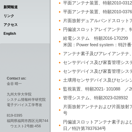
平面アンテナ装置、特願2010-0312
新聞報道
平面アンテナ装置、特願2010-0376
リンク
片面放射デュアルバンドスロットアレイ
アクセス
円偏波スロットアレイアンテナ、特願20
English
給電システム 特願2016-170299 ／
米国：Power feed system：特許
アンテナ素子及びアレイアンテナ、特願2
センサデバイス及び家畜管理システム、特
センサデバイス及び家畜管理システム、特
Contact us:
土壌用センサデバイス及びセンシング容器
金谷 晴一
監視装置、特願2021- 101088 ／
九州大学大学院
管理システム、特願2023-028932 
システム情報科学研究院
電子デバイス工学専攻
片面放射アンテナおよび片面放射アンテナ
号
819-0395
福岡県福岡市西区元岡744
円偏波スロットアンテナ素子および円偏
ウエスト2号館-456
日／特許第7837634号